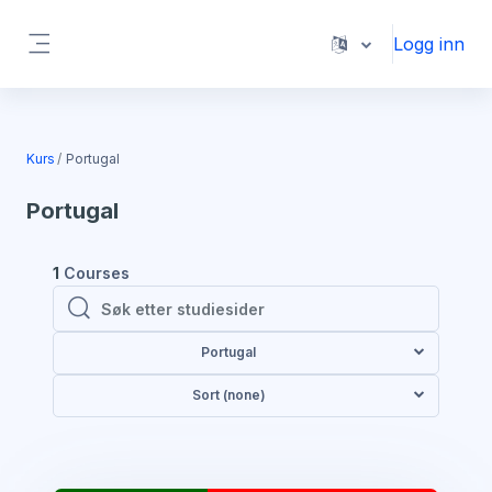
Gå til hovedinnhold
Logg inn
Sidepanel
Kurs
Portugal
Portugal
1
Courses
Søk etter studiesider
Søk etter studiesider
Portugal
Sort (none)