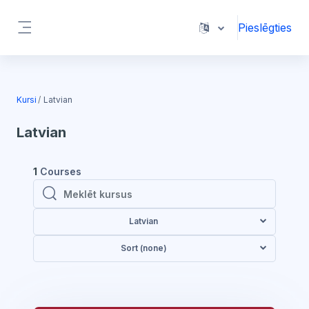
Atvērt galveno saturu
Pieslēgties
Sānu panelis
Kursi
Latvian
Latvian
1
Courses
Meklēt kursus
Meklēt kursus
Latvian
Sort (none)