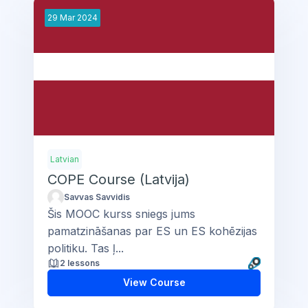
29
Mar
2024
Latvian
COPE Course (Latvija)
Savvas Savvidis
Šis MOOC kurss sniegs jums
pamatzināšanas par ES un ES kohēzijas
politiku. Tas ļ...
2 lessons
View Course