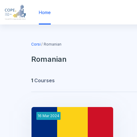
Vai al contenuto principale
Home
Corsi
Romanian
Romanian
1
Courses
16
Mar
2024