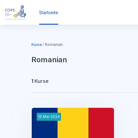
Zum Hauptinhalt
Startseite
Kurse
Romanian
Romanian
1
Kurse
16
Mar
2024