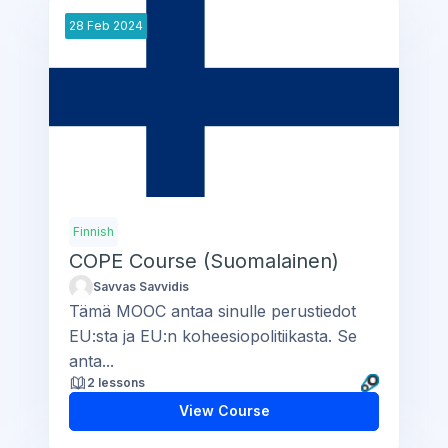
28
Feb
2024
Finnish
COPE Course (Suomalainen)
Savvas Savvidis
Tämä MOOC antaa sinulle perustiedot
EU:sta ja EU:n koheesiopolitiikasta. Se
anta...
2 lessons
View Course