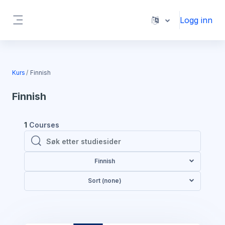
Gå til hovedinnhold
Logg inn
Sidepanel
Kurs
Finnish
Finnish
1
Courses
Søk etter studiesider
Søk etter studiesider
Finnish
Sort (none)